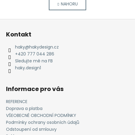
NAHORU
l
n
k
á
o
d
Z
v
a
á
á
c
Kontakt
n
p
í
í
p
a
haky
@
hakydesign.cz
r
t
+420 777 044 286
v
í
Sledujte mě na FB
k
haky.design1
y
v
ý
Informace pro vás
p
i
REFERENCE
s
Doprava a platba
u
VŠEOBECNÉ OBCHODNÍ PODMÍNKY
Podmínky ochrany osobních údajů
Odstoupení od smlouvy