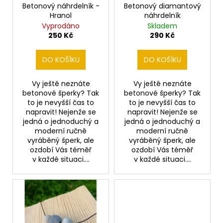
č
ů
o
Betonový náhrdelník -
Betonový diamantový
u
Hranol
náhrdelník
d
j
Vyprodáno
Skladem
u
e
250 Kč
290 Kč
m
k
e
t
DO KOŠÍKU
DO KOŠÍKU
ů
Vy ještě neznáte
Vy ještě neznáte
BETONOVÉ
betonové šperky? Tak
betonové šperky? Tak
NÁUŠNICE
-
to je nevyšší čas to
to je nevyšší čas to
DIAMANT
napravit! Nejenže se
napravit! Nejenže se
jedná o jednoduchý a
jedná o jednoduchý a
230
moderní ručně
moderní ručně
Kč
vyráběný šperk, ale
vyráběný šperk, ale
ozdobí Vás téměř
ozdobí Vás téměř
v každé situaci....
v každé situaci....