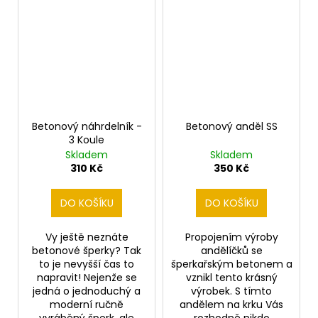
Betonový náhrdelník -
Betonový anděl SS
3 Koule
Skladem
Skladem
310 Kč
350 Kč
DO KOŠÍKU
DO KOŠÍKU
Vy ještě neznáte
Propojením výroby
betonové šperky? Tak
andělíčků se
to je nevyšší čas to
šperkařským betonem a
napravit! Nejenže se
vznikl tento krásný
jedná o jednoduchý a
výrobek. S tímto
moderní ručně
andělem na krku Vás