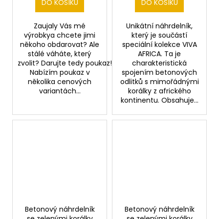
DO KOŠÍKU
DO KOŠÍKU
Zaujaly Vás mé
Unikátní náhrdelník,
výrobkya chcete jimi
který je součástí
někoho obdarovat? Ale
speciální kolekce VIVA
stálé váháte, který
AFRICA. Ta je
zvolit? Darujte tedy poukaz!
charakteristická
Nabízím poukaz v
spojením betonových
několika cenových
odlitků s mimořádnými
variantách...
korálky z afrického
kontinentu. Obsahuje...
Betonový náhrdelník
Betonový náhrdelník
se zelenými korálky
se zelenými korálky