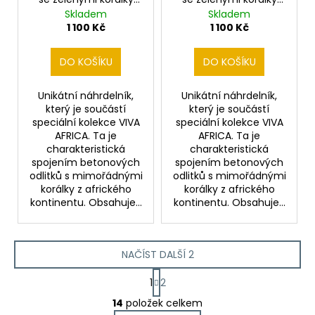
KROBO BEADS
KROBO BEADS +
Skladem
Skladem
bronzovými korálky
1 100 Kč
1 100 Kč
DO KOŠÍKU
DO KOŠÍKU
Unikátní náhrdelník,
Unikátní náhrdelník,
který je součástí
který je součástí
speciální kolekce VIVA
speciální kolekce VIVA
AFRICA. Ta je
AFRICA. Ta je
charakteristická
charakteristická
spojením betonových
spojením betonových
odlitků s mimořádnými
odlitků s mimořádnými
korálky z afrického
korálky z afrického
kontinentu. Obsahuje...
kontinentu. Obsahuje...
NAČÍST DALŠÍ 2
S
1
2
t
O
r
14
položek celkem
v
á