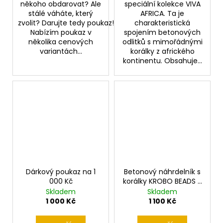
někoho obdarovat? Ale
speciální kolekce VIVA
stálé váháte, který
AFRICA. Ta je
zvolit? Darujte tedy poukaz!
charakteristická
Nabízím poukaz v
spojením betonových
několika cenových
odlitků s mimořádnými
variantách...
korálky z afrického
kontinentu. Obsahuje...
Dárkový poukaz na 1
Betonový náhrdelník s
000 Kč
korálky KROBO BEADS a
korálky z
Skladem
Skladem
bambusového knotu
1 000 Kč
1 100 Kč