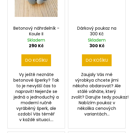
Betonový náhrdelník -
Dárkový poukaz na
Koule II
300 Kč
Skladem
Skladem
290 Kč
300 Kč
DO KOŠÍKU
DO KOŠÍKU
Vy ještě neznáte
Zaujaly Vás mé
betonové šperky? Tak
výrobkya chcete jimi
to je nevyšší čas to
někoho obdarovat? Ale
napravit! Nejenže se
stálé váháte, který
jedná o jednoduchý a
zvolit? Darujte tedy poukaz!
moderní ručně
Nabízím poukaz v
vyráběný šperk, ale
několika cenových
ozdobí Vás téměř
variantách...
v každé situaci....