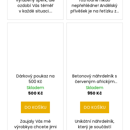
vyráběný šperk, ale
rozhodně nikdo
ozdobí Vás téměř
nepřehlédne! Andělský
v každé situaci....
přívěšek je na řetízku z...
Dárkový poukaz na
Betonový náhrdelník s
500 Kč
červeným africkým
korálkem
Skladem
Skladem
500 Kč
950 Kč
DO KOŠÍKU
DO KOŠÍKU
Zaujaly Vás mé
Unikátní náhrdelník,
výrobkya chcete jimi
který je součástí