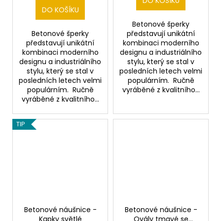
DO KOŠÍKU
DO KOŠÍKU
Betonové šperky
Betonové šperky
představují unikátní
představují unikátní
kombinaci moderního
kombinaci moderního
designu a industriálního
designu a industriálního
stylu, který se stal v
stylu, který se stal v
posledních letech velmi
posledních letech velmi
populárním. Ručně
populárním. Ručně
vyráběné z kvalitního...
vyráběné z kvalitního...
TIP
Betonové náušnice -
Betonové náušnice -
Kapky světlé
Ovály tmavé se