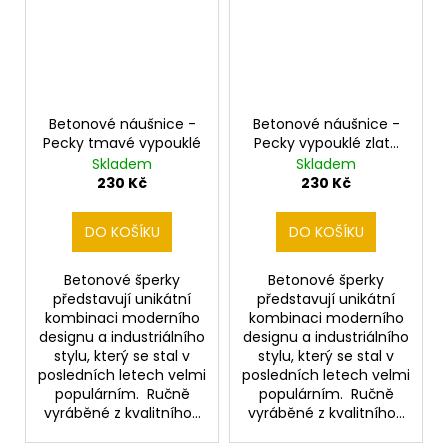
Betonové náušnice -
Betonové náušnice -
Pecky tmavé vypouklé
Pecky vypouklé zlatě
zdobené
Skladem
Skladem
230 Kč
230 Kč
DO KOŠÍKU
DO KOŠÍKU
Betonové šperky
Betonové šperky
představují unikátní
představují unikátní
kombinaci moderního
kombinaci moderního
designu a industriálního
designu a industriálního
stylu, který se stal v
stylu, který se stal v
posledních letech velmi
posledních letech velmi
populárním. Ručně
populárním. Ručně
vyráběné z kvalitního...
vyráběné z kvalitního...