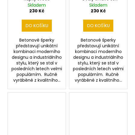
třpytkami
Skladem
Skladem
230 Kč
230 Kč
DO KOŠÍKU
DO KOŠÍKU
Betonové šperky
Betonové šperky
představují unikátní
představují unikátní
kombinaci moderního
kombinaci moderního
designu a industriálního
designu a industriálního
stylu, který se stal v
stylu, který se stal v
posledních letech velmi
posledních letech velmi
populárním. Ručně
populárním. Ručně
vyráběné z kvalitního...
vyráběné z kvalitního...