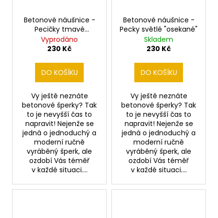
Betonové náušnice -
Betonové náušnice -
Pecičky tmavé
Pecky světlé "osekané"
"osekané" zlatě
Vyprodáno
Skladem
zdobené
230 Kč
230 Kč
DO KOŠÍKU
DO KOŠÍKU
Vy ještě neznáte
Vy ještě neznáte
betonové šperky? Tak
betonové šperky? Tak
to je nevyšší čas to
to je nevyšší čas to
napravit! Nejenže se
napravit! Nejenže se
jedná o jednoduchý a
jedná o jednoduchý a
moderní ručně
moderní ručně
vyráběný šperk, ale
vyráběný šperk, ale
ozdobí Vás téměř
ozdobí Vás téměř
v každé situaci....
v každé situaci....