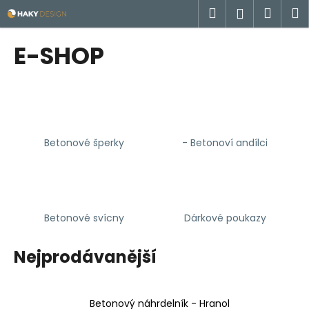
K
Přejít
Hledat
Náku
M
Přihlášen
na
o
obsah
Zpět
Zpět
košík
š
E-SHOP
í
C
k
o
p
o
Betonové šperky
- Betonoví andílci
t
ř
e
b
u
Betonové svícny
Dárkové poukazy
j
e
Nejprodávanější
t
e
Betonový náhrdelník - Hranol
n