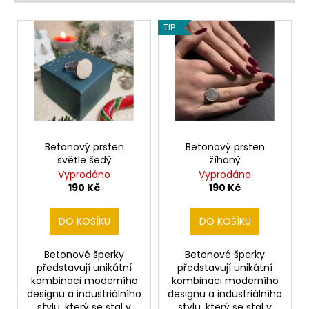
í
č
p
u
V
TIP
j
r
ý
e
o
p
m
d
i
e
u
s
k
p
BETONOVÉ
t
r
NÁUŠNICE
ů
-
o
Betonový prsten
Betonový prsten
DIAMANT
světle šedý
žíhaný
d
230
Vyprodáno
Vyprodáno
u
Kč
190 Kč
190 Kč
k
t
DO KOŠÍKU
DO KOŠÍKU
ů
Betonové šperky
Betonové šperky
představují unikátní
představují unikátní
kombinaci moderního
kombinaci moderního
designu a industriálního
designu a industriálního
stylu, který se stal v
stylu, který se stal v