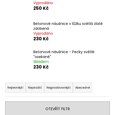
Vyprodáno
a
250 Kč
j
í
Betonové náušnice v lůžku světlá zlatě
t
zdobená
?
Vyprodáno
230 Kč
Betonové náušnice - Pecky světlé
"osekané"
HLEDAT
Skladem
230 Kč
Ř
D
o
a
Nejlevnější
Nejdražší
Nejprodávanější
Abecedně
p
z
o
e
r
n
OTEVŘÍT FILTR
u