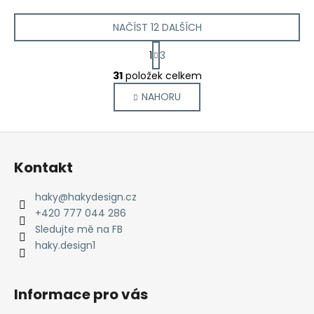
NAČÍST 12 DALŠÍCH
S
1
3
t
O
r
31
položek celkem
v
á
NAHORU
l
n
k
á
o
d
Z
v
a
á
á
c
Kontakt
n
p
í
í
p
a
haky
@
hakydesign.cz
r
t
+420 777 044 286
v
í
Sledujte mě na FB
k
haky.design1
y
v
ý
Informace pro vás
p