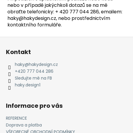
nebo v případě jakýchkoli dotazů se na mě
obraťte telefonicky: + 420 777 044 286, emailem:
haky@hakydesign.cz, nebo prostřednictvím
kontaktního formuláře.
Z
á
Kontakt
p
a
haky
@
hakydesign.cz
t
+420 777 044 286
í
Sledujte mě na FB
haky.design1
Informace pro vás
REFERENCE
Doprava a platba
VŠEOBECNÉ OBCHODNÍ PODMÍNKY