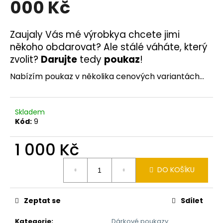
000 Kč
a
j
Zaujaly Vás mé výrobkya chcete jimi
í
někoho obdarovat? Ale stálé váháte, který
t
zvolit?
Darujte
tedy
poukaz
!
?
Nabízím poukaz v několika cenových variantách...
Skladem
HLEDAT
Kód:
9
1 000 Kč
D
Měrná
o
DO KOŠÍKU
cena:
p
o
Zeptat se
Sdílet
r
u
Kategorie
:
Dárkové poukazy