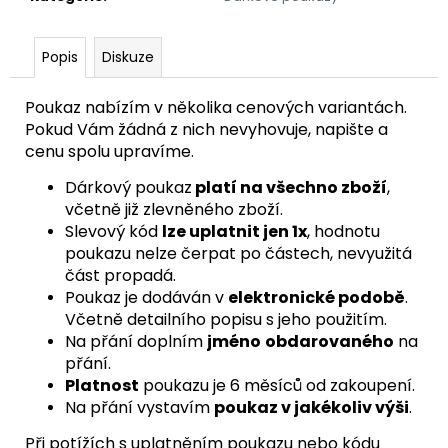
č
u
j
Popis
Diskuze
e
m
Poukaz nabízím v několika cenových variantách.
e
Pokud Vám žádná z nich nevyhovuje, napište a
cenu spolu upravíme.
BETONOVÝ
Dárkový poukaz
platí na všechno zboží
,
PRSTEN
ŽÍHANÝ
včetně již zlevněného zboží.
Slevový kód
lze uplatnit jen 1x
, h
odnotu
190
Kč
poukazu nelze čerpat po částech, nevyužitá
část propadá.
Poukaz je dodáván v
elektronické podobě
.
Včetně detailního popisu s jeho použitím.
Na přání doplním
jméno
obdarovaného
na
přání.
Platnost
poukazu je 6 měsíců od zakoupení.
Na přání vystavím
poukaz v jakékoliv výši
.
Při potížích s uplatněním poukazu nebo kódu