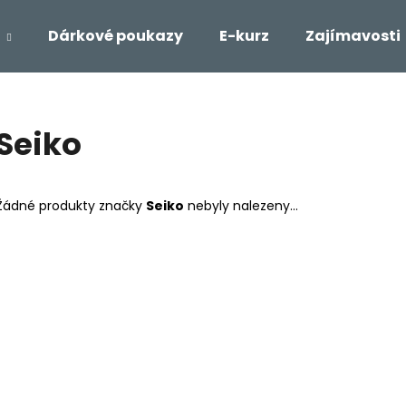
Dárkové poukazy
E-kurz
Zajímavosti
Co potřebujete najít?
Seiko
HLEDAT
Žádné produkty značky
Seiko
nebyly nalezeny...
Doporučujeme