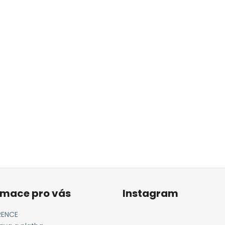
BETONOVÝ PRSTEN ŽÍHANÝ
BETONOVÝ NÁHR
190 Kč
250 Kč
rmace pro vás
Instagram
RENCE