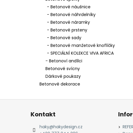
BETONOVÉ NÁUŠNICE - KAPKY SVĚTLÉ
l
- Betonové náušnice
230 Kč
- Betonové náhrdelníky
- Betonové náramky
- Betonové prsteny
- Betonové sady
- Betonové manžetové knoflíčky
- SPECIÁLNÍ KOLEKCE VIVA AFRICA
- Betonoví andílci
Betonové svícny
Dárkové poukazy
Betonové dekorace
Z
á
Kontakt
Info
p
a
haky
@
hakydesign.cz
REFE