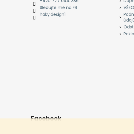
t
+420 777 044 286
Dopr
í
Sledujte mě na FB
VŠEO
haky.design1
Podm
údaj
Odst
Rekl
Facebook