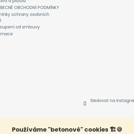
ava a platba
BECNÉ OBCHODNÍ PODMÍNKY
ínky ochrany osobních
ů
oupení od smlouvy
amace
Sledovat na Instagr
Používáme "betonové" cookies 🏗️🍪