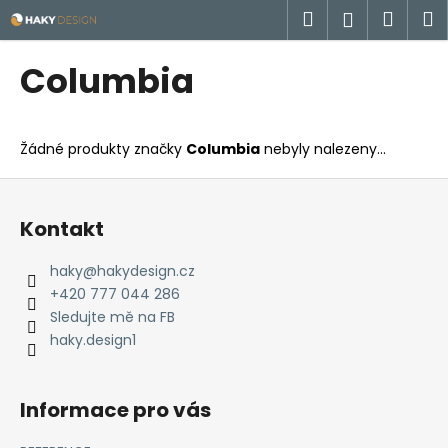
K
Přejít
Hledat
Náku
M
Přihlášen
na
o
obsah
Zpět
Zpět
košík
š
Columbia
í
C
k
o
Žádné produkty značky
Columbia
nebyly nalezeny...
p
o
Z
t
á
Kontakt
ř
p
e
a
haky
@
hakydesign.cz
b
t
+420 777 044 286
u
í
Sledujte mě na FB
j
haky.design1
e
t
Informace pro vás
e
n