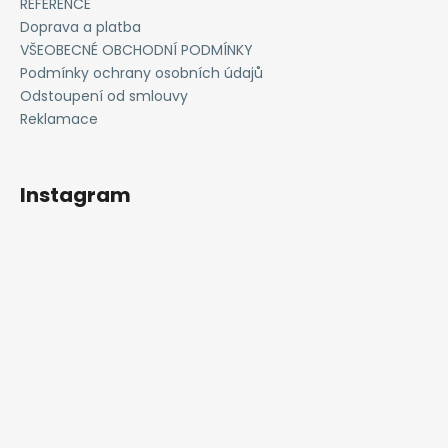
REFERENCE
a
Doprava a platba
j
VŠEOBECNÉ OBCHODNÍ PODMÍNKY
í
Podmínky ochrany osobních údajů
Odstoupení od smlouvy
t
Reklamace
?
Instagram
HLEDAT
D
o
p
o
r
u