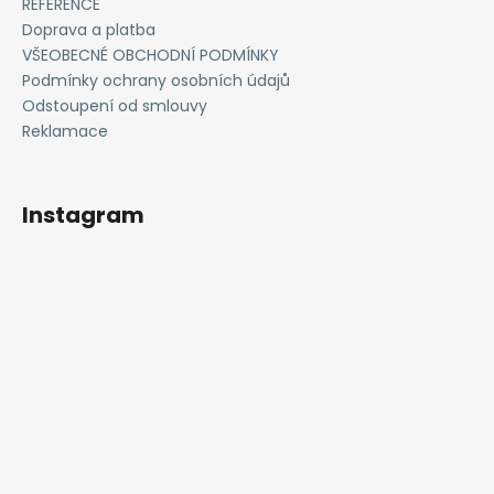
REFERENCE
a
Doprava a platba
j
VŠEOBECNÉ OBCHODNÍ PODMÍNKY
í
Podmínky ochrany osobních údajů
Odstoupení od smlouvy
t
Reklamace
?
Instagram
HLEDAT
D
o
p
o
r
u