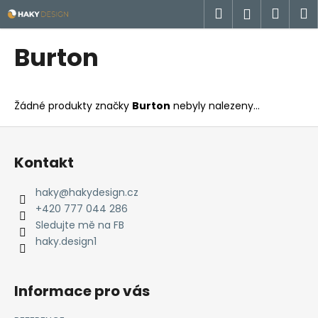
K
Přejít
Hledat
Náku
M
Přihlášen
na
o
obsah
Zpět
Zpět
košík
š
Burton
í
C
k
o
Žádné produkty značky
Burton
nebyly nalezeny...
p
o
Z
t
á
Kontakt
ř
p
e
a
haky
@
hakydesign.cz
b
t
+420 777 044 286
u
í
Sledujte mě na FB
j
haky.design1
e
t
Informace pro vás
e
n